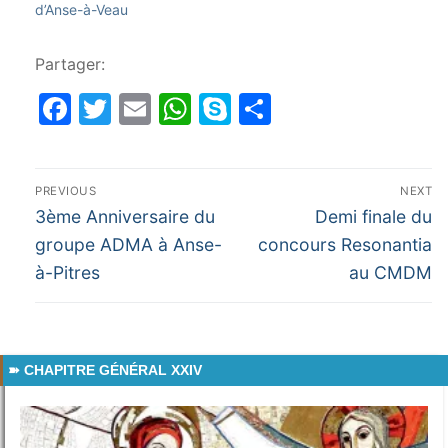
d’Anse-à-Veau
Partager:
Facebook
Twitter
Email
WhatsApp
Skype
Partager
Navigation
PREVIOUS
NEXT
de
Previous
Next
3ème Anniversaire du
Demi finale du
post:
post:
l’article
groupe ADMA à Anse-
concours Resonantia
à-Pitres
au CMDM
CHAPITRE GÉNÉRAL XXIV